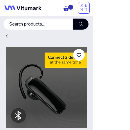
ME
NU