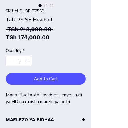
SKU: AUD-JBR-T25SE
Talk 25 SE Headset
Regular
 TSh 218,000.00 
Sale
Price
TSh 174,000.00
Price
Quantity
*
Add to Cart
Mono Bluetooth Headset zenye sauti
ya HD na maisha marefu ya betri.
MAELEZO YA BIDHAA