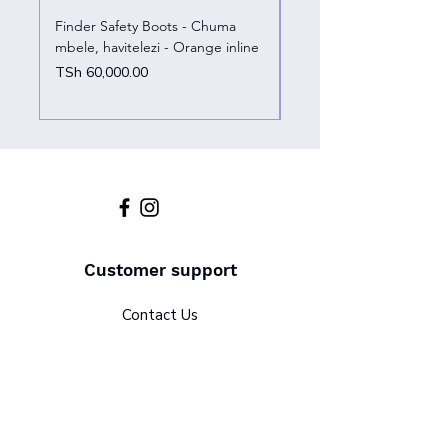
Finder Safety Boots - Chuma
Finder Safety Boots - U
mbele, havitelezi - Orange inline
kazini – chuma mbele
Price
Price
TSh 60,000.00
TSh 65,000.00
Customer support
Contact Us
Help Center
About Us
Policy