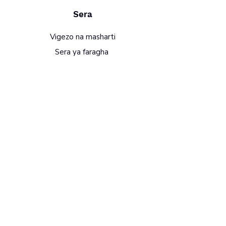
Sera
Vigezo na masharti
Sera ya faragha
Sera ya kurudisha
Maswali na majibu
Njia za malipo zinazokubalika