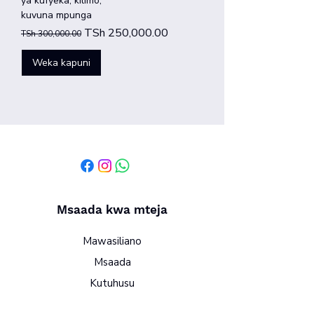
ya kufyeka, kilimo,
kuvuna mpunga
Regular Price
Sale Price
TSh 250,000.00
TSh 300,000.00
Weka kapuni
Msaada kwa mteja
Mawasiliano
Msaada
Kutuhusu